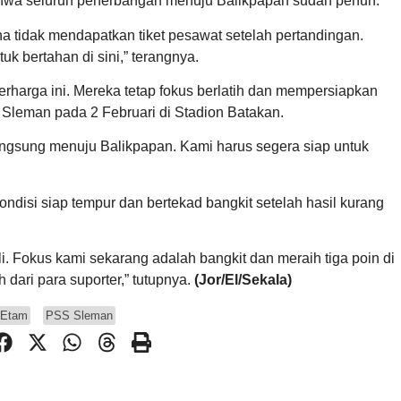
ahwa seluruh penerbangan menuju Balikpapan sudah penuh.
ena tidak mendapatkan tiket pesawat setelah pertandingan.
k bertahan di sini,” terangnya.
erharga ini. Mereka tetap fokus berlatih dan mempersiapkan
Sleman pada 2 Februari di Stadion Batakan.
 langsung menuju Balikpapan. Kami harus segera siap untuk
disi siap tempur dan bertekad bangkit setelah hasil kurang
. Fokus kami sekarang adalah bangkit dan meraih tiga poin di
ari para suporter,” tutupnya.
(Jor/El/Sekala)
 Etam
PSS Sleman