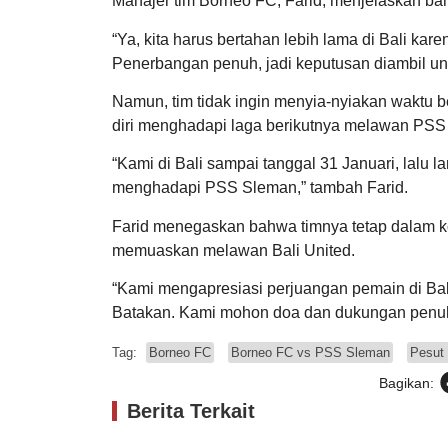
Manajer tim Borneo FC, Farid, menjelaskan b
“Ya, kita harus bertahan lebih lama di Bali kar
Penerbangan penuh, jadi keputusan diambil untu
Namun, tim tidak ingin menyia-nyiakan waktu b
diri menghadapi laga berikutnya melawan PSS 
“Kami di Bali sampai tanggal 31 Januari, lalu
menghadapi PSS Sleman,” tambah Farid.
Farid menegaskan bahwa timnya tetap dalam kon
memuaskan melawan Bali United.
“Kami mengapresiasi perjuangan pemain di Bali
Batakan. Kami mohon doa dan dukungan penuh d
Tag:
Borneo FC
Borneo FC vs PSS Sleman
Pesut
Bagikan:
Berita Terkait