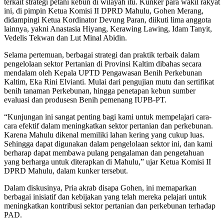
terkait strategi petani kebun di wilayah itu. Kunker para wakil rakyat
ini, di pimpin Ketua Komisi II DPRD Mahulu, Gohen Merang,
didampingi Ketua Kordinator Devung Paran, diikuti lima anggota
lainnya, yakni Anastasia Hiyang, Kerawing Lawing, Idam Tanyit,
Vedelis Tekwan dan Lut Minal Abidin.
Selama pertemuan, berbagai strategi dan praktik terbaik dalam
pengelolaan sektor Pertanian di Provinsi Kaltim dibahas secara
mendalam oleh Kepala UPTD Pengawasan Benih Perkebunan
Kaltim, Eka Rini Elvianti. Mulai dari pengujian mutu dan sertifikat
benih tanaman Perkebunan, hingga penetapan kebun sumber
evaluasi dan produsesn Benih pemenang IUPB-PT.
“Kunjungan ini sangat penting bagi kami untuk mempelajari cara-
cara efektif dalam meningkatkan sektor pertanian dan perkebunan.
Karena Mahulu dikenal memiliki lahan kering yang cukup luas.
Sehingga dapat digunakan dalam pengelolaan sektor ini, dan kami
berharap dapat membawa pulang pengalaman dan pengetahuan
yang berharga untuk diterapkan di Mahulu,” ujar Ketua Komisi II
DPRD Mahulu, dalam kunker tersebut.
Dalam diskusinya, Pria akrab disapa Gohen, ini memaparkan
berbagai inisiatif dan kebijakan yang telah mereka pelajari untuk
meningkatkan kontribusi sektor pertanian dan perkebunan terhadap
PAD.