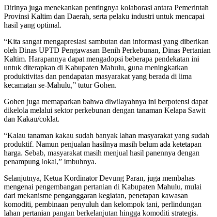
Dirinya juga menekankan pentingnya kolaborasi antara Pemerintah
Provinsi Kaltim dan Daerah, serta pelaku industri untuk mencapai
hasil yang optimal.
“Kita sangat mengapresiasi sambutan dan informasi yang diberikan
oleh Dinas UPTD Pengawasan Benih Perkebunan, Dinas Pertanian
Kaltim. Harapannya dapat mengadopsi beberapa pendekatan ini
untuk diterapkan di Kabupaten Mahulu, guna meningkatkan
produktivitas dan pendapatan masyarakat yang berada di lima
kecamatan se-Mahulu,” tutur Gohen.
Gohen juga memaparkan bahwa diwilayahnya ini berpotensi dapat
dikelola melalui sektor perkebunan dengan tanaman Kelapa Sawit
dan Kakau/coklat.
“Kalau tanaman kakau sudah banyak lahan masyarakat yang sudah
produktif. Namun penjualan hasilnya masih belum ada ketetapan
harga. Sebab, masyarakat masih menjual hasil panennya dengan
penampung lokal,” imbuhnya.
Selanjutnya, Ketua Kordinator Devung Paran, juga membahas
mengenai pengembangan pertanian di Kabupaten Mahulu, mulai
dari mekanisme penganggaran kegiatan, penetapan kawasan
komoditi, pembinaan penyuluh dan kelompok tani, perlindungan
lahan pertanian pangan berkelanjutan hingga komoditi strategis.