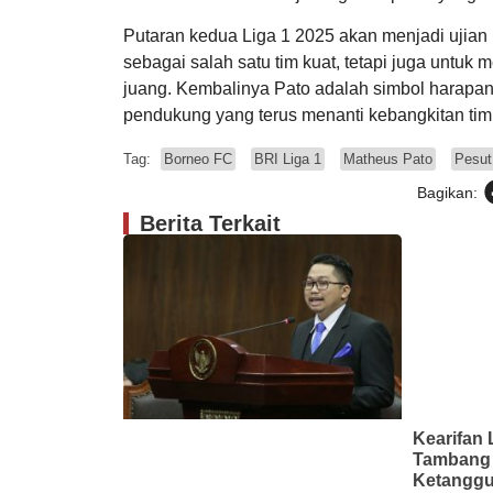
Putaran kedua Liga 1 2025 akan menjadi ujian 
sebagai salah satu tim kuat, tetapi juga unt
juang. Kembalinya Pato adalah simbol harapan
pendukung yang terus menanti kebangkitan t
Tag:
Borneo FC
BRI Liga 1
Matheus Pato
Pesut
Bagikan:
Berita Terkait
Kearifan 
Tambang 
Ketanggu