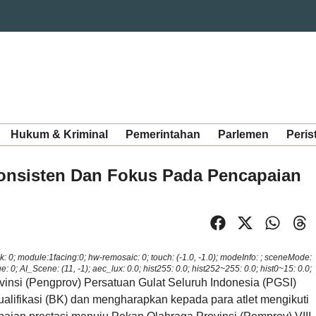
Hukum & Kriminal
Pemerintahan
Parlemen
Peris
Konsisten Dan Fokus Pada Pencapaian
rMask: 0; module:1facing:0; hw-remosaic: 0; touch: (-1.0, -1.0); modeInfo: ; sceneMode:
: 0; AI_Scene: (11, -1); aec_lux: 0.0; hist255: 0.0; hist252~255: 0.0; hist0~15: 0.0;
nsi (Pengprov) Persatuan Gulat Seluruh Indonesia (PGSI)
alifikasi (BK) dan mengharapkan kepada para atlet mengikuti