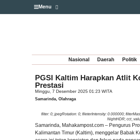
Menu
Nasional
Daerah
Politik
PGSI Kaltim Harapkan Atlit 
Prestasi
Minggu, 7 Desember 2025 01:23 WITA
Samarinda
,
Olahraga
filter: 0; jpegRotation: 0; fileterIntensity: 0.000000; filte
NightHDR; cct_value
Samarinda, Mahakampost.com – Pengurus Provi
Kalimantan Timur (Kaltim), menggelar Babak Ku