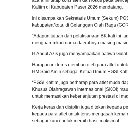
acara ini tetap konsisten dan fokus pada penc
Kaltim di Kabupaten Paser 2026 mendatang.
Ini disampaikan Sekretaris Umum (Sekum) PGSI 
kabupaten/kota, di Gelanggan Olah Raga (GOR)
“Adapun tujuan dari pelaksanaan BK kali ini, a
mengharumkan nama daerahnya masing masing m
H Abdul Azis juga menyampaikan bahwa Gulat Ka
Harapan ini terus diemban oleh para atlet untu
HM Said Amin sebagai Ketua Umum PGSI Kalt
“PGSI Kaltim juga berharap para atlet muda d
Khusus Olahragawan Internasional (SKOI) maup
untuk memastikan keberlanjutan prestasi di ma
Kerja keras dan disiplin juga ditekan kepada 
kepada para atlet untuk terus mengasah kemam
sebagai kunci untuk meraih hasil maksimal.