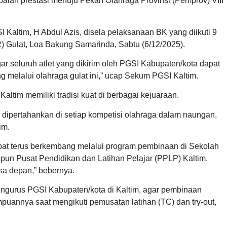
apaian prestasi menuju Pekan Olahraga Provinsi (Pemprov) VIII
Kaltim, H Abdul Azis, disela pelaksanaan BK yang diikuti 9
 Gulat, Loa Bakung Samarinda, Sabtu (6/12/2025).
gar seluruh atlet yang dikirim oleh PGSI Kabupaten/kota dapat
elalui olahraga gulat ini,” ucap Sekum PGSI Kaltim.
ltim memiliki tradisi kuat di berbagai kejuaraan.
k dipertahankan di setiap kompetisi olahraga dalam naungan,
im.
apat terus berkembang melalui program pembinaan di Sekolah
un Pusat Pendidikan dan Latihan Pelajar (PPLP) Kaltim,
sa depan,” bebernya.
pengurus PGSI Kabupaten/kota di Kaltim, agar pembinaan
puannya saat mengikuti pemusatan latihan (TC) dan try-out,