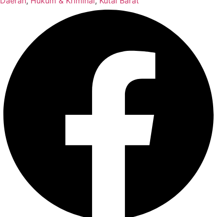
Daerah
,
Hukum & Kriminal
,
Kutai Barat