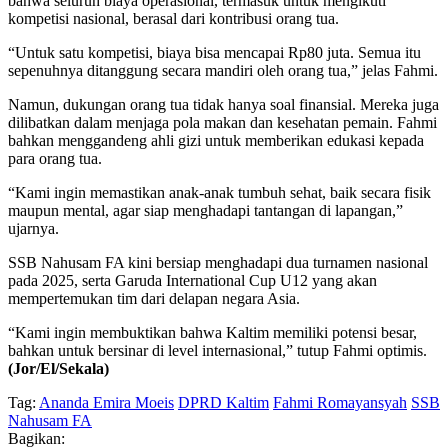
bahwa seluruh biaya operasional, termasuk untuk mengikuti
kompetisi nasional, berasal dari kontribusi orang tua.
“Untuk satu kompetisi, biaya bisa mencapai Rp80 juta. Semua itu
sepenuhnya ditanggung secara mandiri oleh orang tua,” jelas Fahmi.
Namun, dukungan orang tua tidak hanya soal finansial. Mereka juga
dilibatkan dalam menjaga pola makan dan kesehatan pemain. Fahmi
bahkan menggandeng ahli gizi untuk memberikan edukasi kepada
para orang tua.
“Kami ingin memastikan anak-anak tumbuh sehat, baik secara fisik
maupun mental, agar siap menghadapi tantangan di lapangan,”
ujarnya.
SSB Nahusam FA kini bersiap menghadapi dua turnamen nasional
pada 2025, serta Garuda International Cup U12 yang akan
mempertemukan tim dari delapan negara Asia.
“Kami ingin membuktikan bahwa Kaltim memiliki potensi besar,
bahkan untuk bersinar di level internasional,” tutup Fahmi optimis.
(Jor/El/Sekala)
Tag:
Ananda Emira Moeis
DPRD Kaltim
Fahmi Romayansyah
SSB
Nahusam FA
Bagikan: