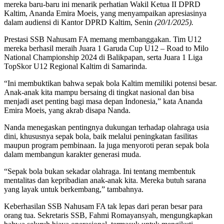
mereka baru-baru ini menarik perhatian Wakil Ketua II DPRD
Kaltim, Ananda Emira Moeis, yang menyampaikan apresiasinya
dalam audiensi di Kantor DPRD Kaltim, Senin
(20/1/2025).
Prestasi SSB Nahusam FA memang membanggakan. Tim U12
mereka berhasil meraih Juara 1 Garuda Cup U12 – Road to Milo
National Championship 2024 di Balikpapan, serta Juara 1 Liga
TopSkor U12 Regional Kaltim di Samarinda.
“Ini membuktikan bahwa sepak bola Kaltim memiliki potensi besar.
Anak-anak kita mampu bersaing di tingkat nasional dan bisa
menjadi aset penting bagi masa depan Indonesia,” kata Ananda
Emira Moeis, yang akrab disapa Nanda.
Nanda menegaskan pentingnya dukungan terhadap olahraga usia
dini, khususnya sepak bola, baik melalui peningkatan fasilitas
maupun program pembinaan. Ia juga menyoroti peran sepak bola
dalam membangun karakter generasi muda.
“Sepak bola bukan sekadar olahraga. Ini tentang membentuk
mentalitas dan kepribadian anak-anak kita. Mereka butuh sarana
yang layak untuk berkembang,” tambahnya.
Keberhasilan SSB Nahusam FA tak lepas dari peran besar para
orang tua. Sekretaris SSB, Fahmi Romayansyah, mengungkapkan