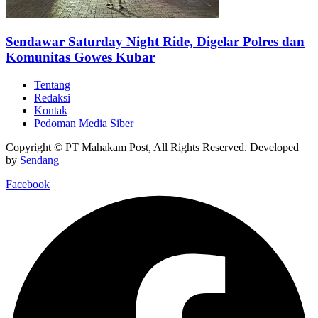
Sendawar Saturday Night Ride, Digelar Polres dan
Komunitas Gowes Kubar
Tentang
Redaksi
Kontak
Pedoman Media Siber
Copyright © PT Mahakam Post, All Rights Reserved. Developed
by
Sendang
Facebook