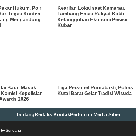
Pakar Hukum, Polri
Kearifan Lokal saat Kemarau,
ndak Tegas Konten
Tambang Emas Rakyat Bukti
yang Mengandung
Ketangguhan Ekonomi Pesisir
i
Kubar
tai Barat Masuk
Tiga Personel Purnabakti, Polres
 Komisi Kepolisian
Kutai Barat Gelar Tradisi Wisuda
 Awards 2026
Tentang
Redaksi
Kontak
Pedoman Media Siber
d by
Sendang